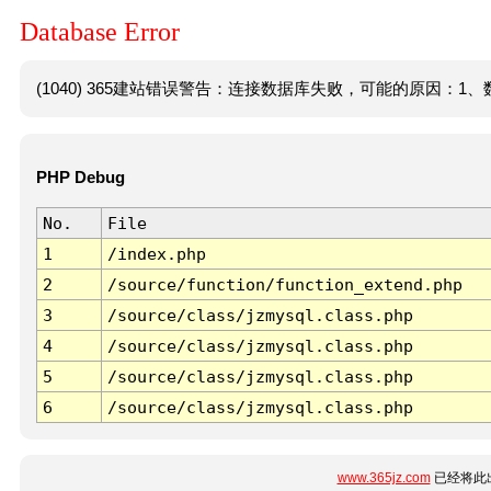
Database Error
(1040) 365建站错误警告：连接数据库失败，可能的原因：1、数
PHP Debug
No.
File
1
/index.php
2
/source/function/function_extend.php
3
/source/class/jzmysql.class.php
4
/source/class/jzmysql.class.php
5
/source/class/jzmysql.class.php
6
/source/class/jzmysql.class.php
www.365jz.com
已经将此