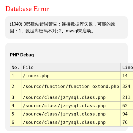
Database Error
(1040) 365建站错误警告：连接数据库失败，可能的原
因：1、数据库密码不对; 2、mysql未启动。
PHP Debug
No.
File
Line
1
/index.php
14
2
/source/function/function_extend.php
324
3
/source/class/jzmysql.class.php
211
4
/source/class/jzmysql.class.php
62
5
/source/class/jzmysql.class.php
94
6
/source/class/jzmysql.class.php
76