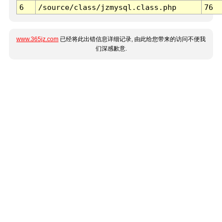
6
/source/class/jzmysql.class.php
76
www.365jz.com
已经将此出错信息详细记录, 由此给您带来的访问不便我
们深感歉意.