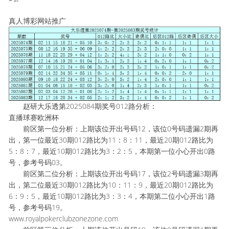
真人博彩网站推广
赵研大乐透第2025084期奖号012路分析：
直播球赛欧洲杯
前区第一位分析：上期该位开出号码12，该位0号码遗漏2期再
出，第一位最近30期012路比为11：8：11，最近20期012路比为
5：8：7，最近10期012路比为3：2：5，本期第一位小心开出0路
号，参考号码03。
前区第二位分析：上期该位开出号码17，该位2号码遗漏3期再
出，第二位最近30期012路比为10：11：9，最近20期012路比为
6：9：5，最近10期012路比为3：3：4，本期第二位小心开出1路
号，参考号码19。
www.royalpokerclubzonezone.com