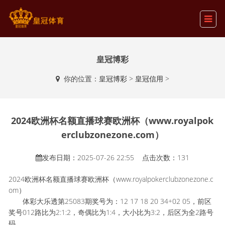
皇冠博彩
你的位置：
皇冠博彩
>
皇冠信用
>
2024欧洲杯名额直播球赛欧洲杯（www.royalpok
erclubzonezone.com）
发布日期：2025-07-26 22:55 点击次数：131
2024欧洲杯名额直播球赛欧洲杯（www.royalpokerclubzonezone.c
om）
体彩大乐透第25083期奖号为：12 17 18 20 34+02 05，前区
奖号012路比为2:1:2，奇偶比为1:4，大小比为3:2，后区为全2路号
码。