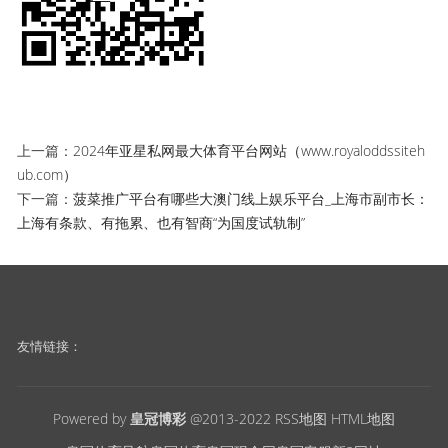
上一篇：
2024年亚星私网最大体育平台网站（www.royaloddssiteh
ub.com）
下一篇：
菠菜推广平台有哪些大澳门线上娱乐平台_上海市副市长：
上海有条款、有拖累、也有智商“为国度试轨制”
友情链接：
Powered by
皇冠博彩
@2013-2022
RSS地图
HTML地图