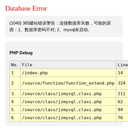
Database Error
(1040) 365建站错误警告：连接数据库失败，可能的原
因：1、数据库密码不对; 2、mysql未启动。
PHP Debug
No.
File
Line
1
/index.php
14
2
/source/function/function_extend.php
324
3
/source/class/jzmysql.class.php
211
4
/source/class/jzmysql.class.php
62
5
/source/class/jzmysql.class.php
94
6
/source/class/jzmysql.class.php
76