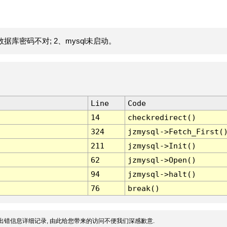
据库密码不对; 2、mysql未启动。
Line
Code
14
checkredirect()
324
jzmysql->Fetch_First(
211
jzmysql->Init()
62
jzmysql->Open()
94
jzmysql->halt()
76
break()
出错信息详细记录, 由此给您带来的访问不便我们深感歉意.