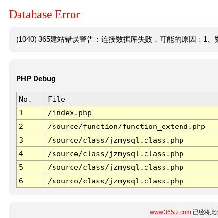
Database Error
(1040) 365建站错误警告：连接数据库失败，可能的原因：1、数
PHP Debug
No.
File
1
/index.php
2
/source/function/function_extend.php
3
/source/class/jzmysql.class.php
4
/source/class/jzmysql.class.php
5
/source/class/jzmysql.class.php
6
/source/class/jzmysql.class.php
www.365jz.com
已经将此