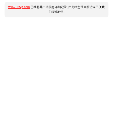
www.365jz.com
已经将此出错信息详细记录, 由此给您带来的访问不便我
们深感歉意.