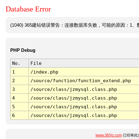
Database Error
(1040) 365建站错误警告：连接数据库失败，可能的原因：1、数
PHP Debug
No.
File
1
/index.php
2
/source/function/function_extend.php
3
/source/class/jzmysql.class.php
4
/source/class/jzmysql.class.php
5
/source/class/jzmysql.class.php
6
/source/class/jzmysql.class.php
www.365jz.com
已经将此