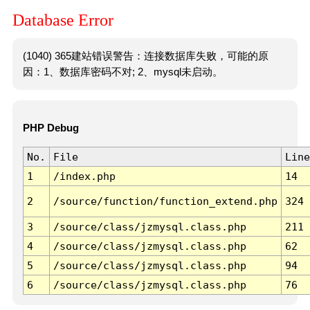
Database Error
(1040) 365建站错误警告：连接数据库失败，可能的原
因：1、数据库密码不对; 2、mysql未启动。
PHP Debug
No.
File
Line
1
/index.php
14
2
/source/function/function_extend.php
324
3
/source/class/jzmysql.class.php
211
4
/source/class/jzmysql.class.php
62
5
/source/class/jzmysql.class.php
94
6
/source/class/jzmysql.class.php
76