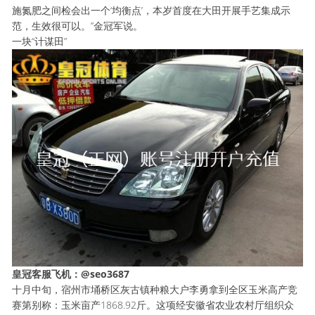
施氮肥之间检会出一个‘均衡点’，本岁首度在大田开展手艺集成示
范，生效很可以。”金冠军说。
一块“计谋田”
皇冠客服飞机：@seo3687
十月中旬，宿州市埇桥区灰古镇种粮大户李勇拿到全区玉米高产竞
赛第别称：玉米亩产1868.92斤。这项经安徽省农业农村厅组织众