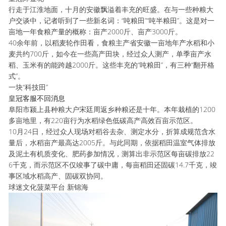
行走于江淮地面，十月的安徽飘溢着丰充的旺盛。在与一些种粮大
户交谈中，记者听到了一些新名词：“吨粮田”“吨半粮田”。这是对一
亩地一年食粮产量的概称：亩产2000斤、亩产3000斤。
40余年前，以稻麦轮作田看，食粮主产省安徽一亩地年产水稻和小
麦共约700斤，如今在一些高产田块，经过众人测产，单季亩产水
稻、玉米有的能跨越2000斤。这些丰充的“吨粮田”，有三种“翻开格
式”。
一块“科技田”
皇冠客服不回消息
阜阳市颍上县种粮大户宋廷周返乡种粮还是十年。本年栽植的1200
多亩地里，有220亩行为水稻绿色低碳高产高效百亩示范区。
10月24日，经过众人现场对稻谷去杂、测定水分，折算成规范含水
量后，水稻亩产最高达2005斤。与此同期，依据稻田温室气体排放
及泥土有机质变化、肥药参加情况，测算出非示范区每亩碳排放22
6千克，而示范区不仅竣事了碳中庸，每亩稻田还固碳14.7千克，竣
事区域水稻高产、固碳双协同。
球迷文化菠菜平台 新锦海