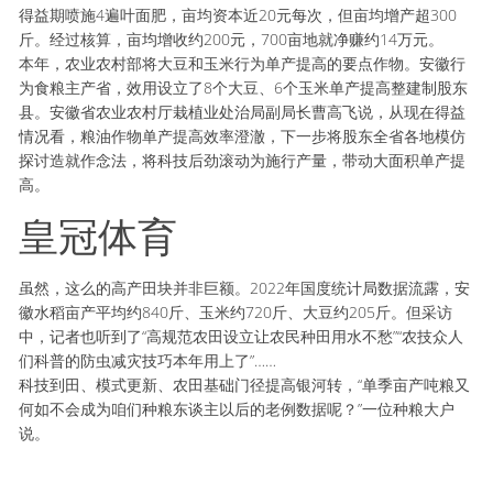
得益期喷施4遍叶面肥，亩均资本近20元每次，但亩均增产超300
斤。经过核算，亩均增收约200元，700亩地就净赚约14万元。
本年，农业农村部将大豆和玉米行为单产提高的要点作物。安徽行
为食粮主产省，效用设立了8个大豆、6个玉米单产提高整建制股东
县。安徽省农业农村厅栽植业处治局副局长曹高飞说，从现在得益
情况看，粮油作物单产提高效率澄澈，下一步将股东全省各地模仿
探讨造就作念法，将科技后劲滚动为施行产量，带动大面积单产提
高。
皇冠体育
虽然，这么的高产田块并非巨额。2022年国度统计局数据流露，安
徽水稻亩产平均约840斤、玉米约720斤、大豆约205斤。但采访
中，记者也听到了“高规范农田设立让农民种田用水不愁”“农技众人
们科普的防虫减灾技巧本年用上了”……
科技到田、模式更新、农田基础门径提高银河转，“单季亩产吨粮又
何如不会成为咱们种粮东谈主以后的老例数据呢？”一位种粮大户
说。