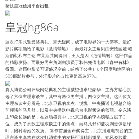
赌技
皇冠信用平台出租
皇冠hg86a
这次打消式暨受奖典礼，毫无疑问，成了电影界的一大盛事。最好
影片奖项颁给了电影《危情蜻蜓》，而最好女主角则由安德丽娅·赖
斯伯勒和布兰达·布莱斯共同得回，王人是因《危情蜻蜓》这部作品
的精彩发扬。而最好男主角则由演员于和伟凭借电影《森中有林》
得回。这届电影节可谓盛况空前，眩惑了公共118个国度和地区的1
509部影片参与，外洋影片的占比更是高达87%。
真人博彩公司评级网站典礼的主理威望也卓绝豪华，主办方精心挑
选了六位主理东谈主，其中有两位男主播，四位女主播。这四位女
主理东谈主分辨是：北京卫视的李杰、悦悦，中央播送电视总台综
艺频谈的马凡舒，以及中央播送电视总台电影频谈的蓝羽。令东谈
主印象长远的是，在这场盛典中，北京卫视的李杰稳稳占据了C
位，成为了悉数主理东谈主中的焦点，而马凡舒和蓝羽则更像是绿
叶，陪衬着她的发扬。 算作首届金声奖得主，北京播送电视台的主
理东谈主李杰在这次打消式中的发扬可谓精彩纷呈。她风姿矜重、