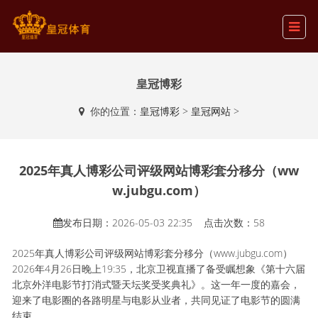
皇冠博彩
你的位置：
皇冠博彩
>
皇冠网站
>
2025年真人博彩公司评级网站博彩套分移分（ww
w.jubgu.com）
发布日期：2026-05-03 22:35 点击次数：58
2025年真人博彩公司评级网站博彩套分移分（www.jubgu.com）
2026年4月26日晚上19:35，北京卫视直播了备受瞩想象《第十六届
北京外洋电影节打消式暨天坛奖受奖典礼》。这一年一度的嘉会，
迎来了电影圈的各路明星与电影从业者，共同见证了电影节的圆满
结束。