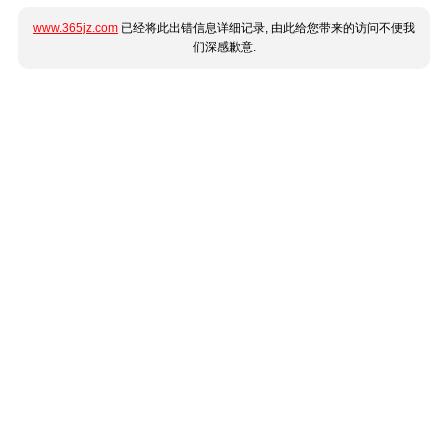
www.365jz.com
已经将此出错信息详细记录, 由此给您带来的访问不便我
们深感歉意.