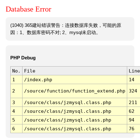
Database Error
(1040) 365建站错误警告：连接数据库失败，可能的原
因：1、数据库密码不对; 2、mysql未启动。
PHP Debug
No.
File
Line
1
/index.php
14
2
/source/function/function_extend.php
324
3
/source/class/jzmysql.class.php
211
4
/source/class/jzmysql.class.php
62
5
/source/class/jzmysql.class.php
94
6
/source/class/jzmysql.class.php
76