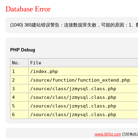
Database Error
(1040) 365建站错误警告：连接数据库失败，可能的原因：1、数
PHP Debug
No.
File
1
/index.php
2
/source/function/function_extend.php
3
/source/class/jzmysql.class.php
4
/source/class/jzmysql.class.php
5
/source/class/jzmysql.class.php
6
/source/class/jzmysql.class.php
www.365jz.com
已经将此