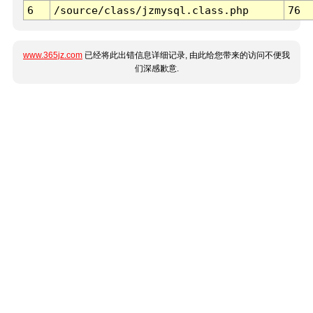
6
/source/class/jzmysql.class.php
76
www.365jz.com
已经将此出错信息详细记录, 由此给您带来的访问不便我
们深感歉意.