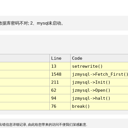
据库密码不对; 2、mysql未启动。
Line
Code
13
setrewrite()
1548
jzmysql->Fetch_First(
211
jzmysql->Init()
62
jzmysql->Open()
94
jzmysql->halt()
76
break()
出错信息详细记录, 由此给您带来的访问不便我们深感歉意.